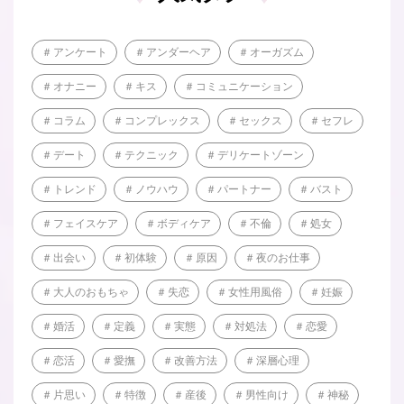
アンケート
アンダーヘア
オーガズム
オナニー
キス
コミュニケーション
コラム
コンプレックス
セックス
セフレ
デート
テクニック
デリケートゾーン
トレンド
ノウハウ
パートナー
バスト
フェイスケア
ボディケア
不倫
処女
出会い
初体験
原因
夜のお仕事
大人のおもちゃ
失恋
女性用風俗
妊娠
婚活
定義
実態
対処法
恋愛
恋活
愛撫
改善方法
深層心理
片思い
特徴
産後
男性向け
神秘