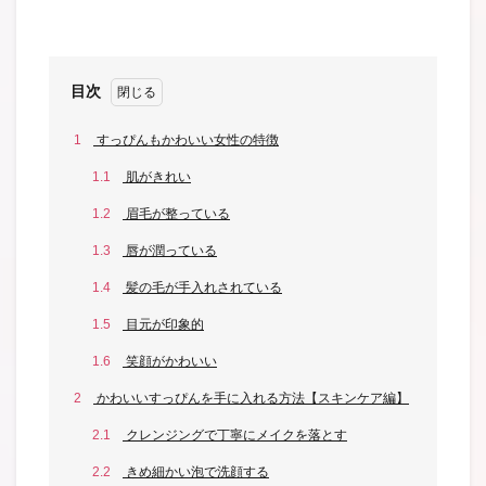
目次
1
すっぴんもかわいい女性の特徴
1.1
肌がきれい
1.2
眉毛が整っている
1.3
唇が潤っている
1.4
髪の毛が手入れされている
1.5
目元が印象的
1.6
笑顔がかわいい
2
かわいいすっぴんを手に入れる方法【スキンケア編】
2.1
クレンジングで丁寧にメイクを落とす
2.2
きめ細かい泡で洗顔する