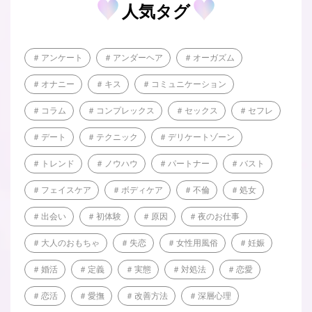
人気タグ
アンケート
アンダーヘア
オーガズム
オナニー
キス
コミュニケーション
コラム
コンプレックス
セックス
セフレ
デート
テクニック
デリケートゾーン
トレンド
ノウハウ
パートナー
バスト
フェイスケア
ボディケア
不倫
処女
出会い
初体験
原因
夜のお仕事
大人のおもちゃ
失恋
女性用風俗
妊娠
婚活
定義
実態
対処法
恋愛
恋活
愛撫
改善方法
深層心理