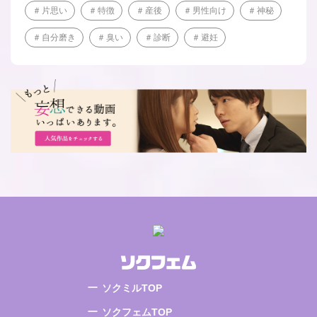
片思い
特徴
産後
男性向け
神秘
自分磨き
臭い
診断
避妊
ソクミルTOP
ソクフェムTOP