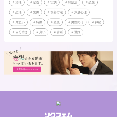
婚活
定義
実態
対処法
恋愛
恋活
愛撫
改善方法
深層心理
片思い
特徴
産後
男性向け
神秘
自分磨き
臭い
診断
避妊