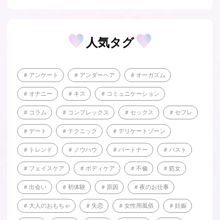
人気タグ
アンケート
アンダーヘア
オーガズム
オナニー
キス
コミュニケーション
コラム
コンプレックス
セックス
セフレ
デート
テクニック
デリケートゾーン
トレンド
ノウハウ
パートナー
バスト
フェイスケア
ボディケア
不倫
処女
出会い
初体験
原因
夜のお仕事
大人のおもちゃ
失恋
女性用風俗
妊娠