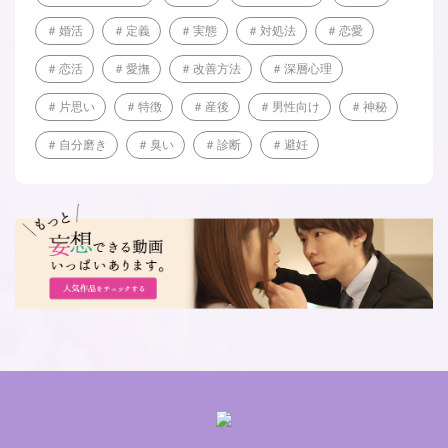
婚活
定義
実態
対処法
恋愛
恋活
愛撫
改善方法
深層心理
片思い
特徴
産後
男性向け
神秘
自分磨き
臭い
診断
避妊