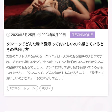
2023年5月25日
2024年6月20日
TECHNIQUE
クンニってどんな味？愛液っておいしいの？感じていると
きの見分け方
女性のクリトリスを舐める「クンニ」は、人気のある前戯のひとつです
ね。 されたら嬉しいけど、やっぱりちょっと恥ずかしい…それがクンニ
の醍醐味でもあるでしょう。 クンニに対して少し疑問も湧いてくるかも
しれません。 「クンニって、どんな味がするんだろう…？」 「愛液って
おいしいのかな？」 「変な味がしてた […]
#デリケートゾーン
#臭い