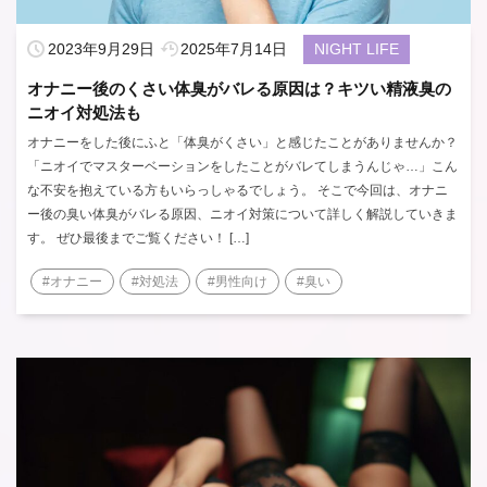
2023年9月29日
2025年7月14日
NIGHT LIFE
オナニー後のくさい体臭がバレる原因は？キツい精液臭の
ニオイ対処法も
オナニーをした後にふと「体臭がくさい」と感じたことがありませんか？
「ニオイでマスターベーションをしたことがバレてしまうんじゃ…」こん
な不安を抱えている方もいらっしゃるでしょう。 そこで今回は、オナニ
ー後の臭い体臭がバレる原因、ニオイ対策について詳しく解説していきま
す。 ぜひ最後までご覧ください！ […]
#オナニー
#対処法
#男性向け
#臭い