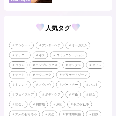
人気タグ
アンケート
アンダーヘア
オーガズム
オナニー
キス
コミュニケーション
コラム
コンプレックス
セックス
セフレ
デート
テクニック
デリケートゾーン
トレンド
ノウハウ
パートナー
バスト
フェイスケア
ボディケア
不倫
処女
出会い
初体験
原因
夜のお仕事
大人のおもちゃ
失恋
女性用風俗
妊娠