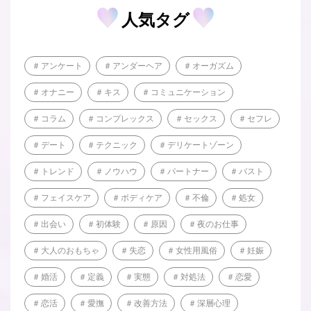
人気タグ
アンケート
アンダーヘア
オーガズム
オナニー
キス
コミュニケーション
コラム
コンプレックス
セックス
セフレ
デート
テクニック
デリケートゾーン
トレンド
ノウハウ
パートナー
バスト
フェイスケア
ボディケア
不倫
処女
出会い
初体験
原因
夜のお仕事
大人のおもちゃ
失恋
女性用風俗
妊娠
婚活
定義
実態
対処法
恋愛
恋活
愛撫
改善方法
深層心理