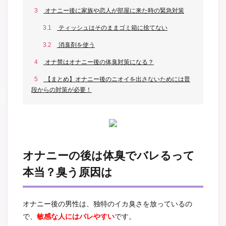
3
オナニー後に家族や恋人が部屋に来た時の緊急対策
3.1
ティッシュはそのままゴミ箱に捨てない
3.2
消臭剤を使う
4
オナ禁はオナニー後の体臭対策になる？
5
【まとめ】オナニー後のニオイを出さないためには普
段からの対策が必要！
オナニーの後は体臭でバレるって
本当？臭う原因は
オナニー後の男性は、独特のイカ臭さを放っているの
で、
敏感な人にはバレやすい
です。