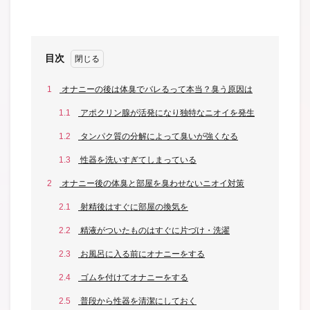
目次
1
オナニーの後は体臭でバレるって本当？臭う原因は
1.1
アポクリン腺が活発になり独特なニオイを発生
1.2
タンパク質の分解によって臭いが強くなる
1.3
性器を洗いすぎてしまっている
2
オナニー後の体臭と部屋を臭わせないニオイ対策
2.1
射精後はすぐに部屋の換気を
2.2
精液がついたものはすぐに片づけ・洗濯
2.3
お風呂に入る前にオナニーをする
2.4
ゴムを付けてオナニーをする
2.5
普段から性器を清潔にしておく