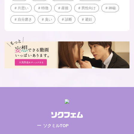
片思い
特徴
産後
男性向け
神秘
自分磨き
臭い
診断
避妊
ソクミルTOP