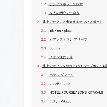
1.2
ナンパスポットで探す
1.3
友人の紹介で出会う
2
北上でセフレと出会えるナンパスポット
2.1
ink・on・plate
2.2
ビアレストラン アリーブ
2.3
Bon Bar
2.4
イオン江釣子店
3
北上でセフレを連れていけるラブホテル4
3.1
ホテル ダンヒル
3.2
レステイ 北上
3.3
HOTEL FOURSEASONS KITAKAMI
3.4
ホテル Mikado