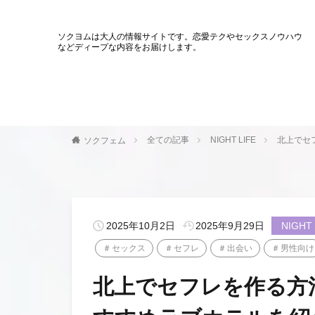
ソクヨムは大人の情報サイトです。恋愛テクやセックスノウハウ
などディープな内容をお届けします。
全ての記事
NIGHT LIFE
北上でセ
ソクフェム
2025年10月2日
2025年9月29日
NIGHT 
セックス
セフレ
出会い
男性向け
北上でセフレを作る方