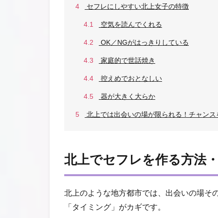
4
セフレにしやすい北上女子の特徴
4.1
空気を読んでくれる
4.2
OK／NGがはっきりしている
4.3
家庭的で世話焼き
4.4
控えめでおとなしい
4.5
器が大きく大らか
5
北上では出会いの場が限られる！チャンス
北上でセフレを作る方法
北上のような地方都市では、出会いの場そ
「タイミング」がカギです。