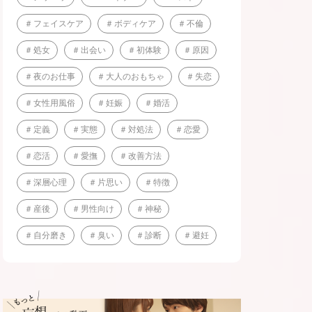
フェイスケア
ボディケア
不倫
処女
出会い
初体験
原因
夜のお仕事
大人のおもちゃ
失恋
女性用風俗
妊娠
婚活
定義
実態
対処法
恋愛
恋活
愛撫
改善方法
深層心理
片思い
特徴
産後
男性向け
神秘
自分磨き
臭い
診断
避妊