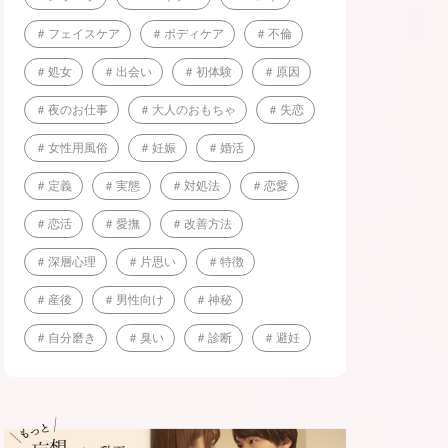
フェイスケア
ボディケア
不倫
処女
出会い
初体験
原因
夜のお仕事
大人のおもちゃ
失恋
女性用風俗
妊娠
婚活
定義
実態
対処法
恋愛
恋活
愛撫
改善方法
深層心理
片思い
特徴
産後
男性向け
神秘
自分磨き
臭い
診断
避妊