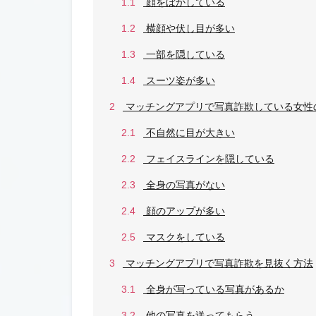
1.1
顔をぼかしている
1.2
横顔や伏し目が多い
1.3
一部を隠している
1.4
スーツ姿が多い
2
マッチングアプリで写真詐欺している女性
2.1
不自然に目が大きい
2.2
フェイスラインを隠している
2.3
全身の写真がない
2.4
顔のアップが多い
2.5
マスクをしている
3
マッチングアプリで写真詐欺を見抜く方法
3.1
全身が写っている写真があるか
3.2
他の写真を送ってもらう