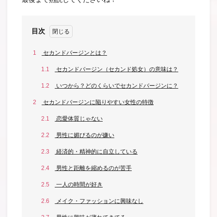
目次
1
セカンドバージンとは？
1.1
セカンドバージン（セカンド処女）の意味は？
1.2
いつから？どのくらいでセカンドバージンに？
2
セカンドバージンに陥りやすい女性の特徴
2.1
恋愛体質じゃない
2.2
男性に媚びるのが嫌い
2.3
経済的・精神的に自立している
2.4
男性と距離を縮めるのが苦手
2.5
一人の時間が好き
2.6
メイク・ファッションに興味なし