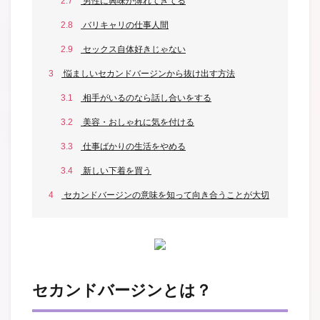
2.7
男性に興味が薄れてきてる
2.8
バリキャリの仕事人間
2.9
セックス自体好きじゃない
3
悩ましいセカンドバージンから抜け出す方法
3.1
相手がいるのなら話し合いをする
3.2
美容・おしゃれに気を付ける
3.3
仕事ばかりの生活をやめる
3.4
新しい下着を買う
4
セカンドバージンの意味を知って向き合うことが大切
セカンドバージンとは？