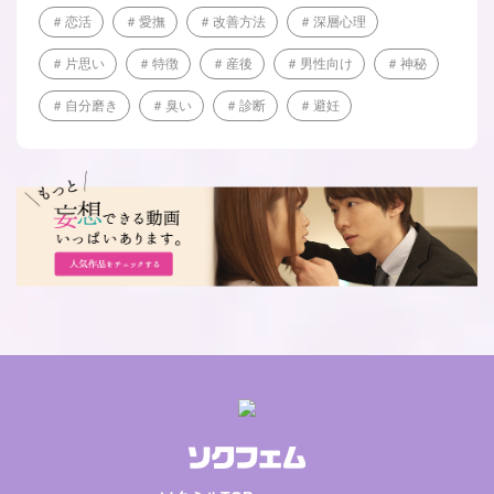
恋活
愛撫
改善方法
深層心理
片思い
特徴
産後
男性向け
神秘
自分磨き
臭い
診断
避妊