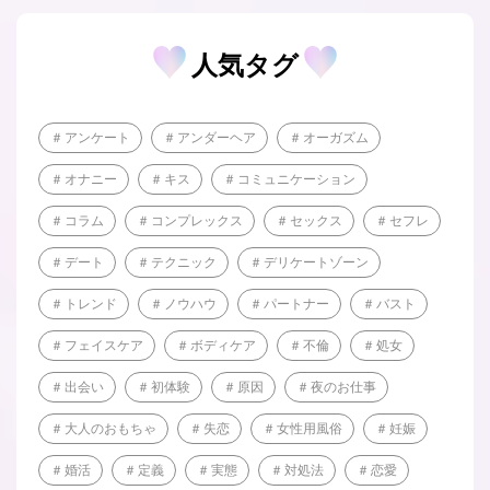
人気タグ
アンケート
アンダーヘア
オーガズム
オナニー
キス
コミュニケーション
コラム
コンプレックス
セックス
セフレ
デート
テクニック
デリケートゾーン
トレンド
ノウハウ
パートナー
バスト
フェイスケア
ボディケア
不倫
処女
出会い
初体験
原因
夜のお仕事
大人のおもちゃ
失恋
女性用風俗
妊娠
婚活
定義
実態
対処法
恋愛