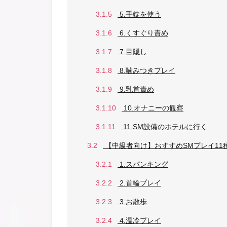
3.1.5
5.手錠を使う
3.1.6
6.くすぐり責め
3.1.7
7.目隠し
3.1.8
8.噛みつきプレイ
3.1.9
9.乳首責め
3.1.10
10.オナニーの観察
3.1.11
11.SM設備のホテルに行く
3.2
【中級者向け】おすすめSMプレイ11
3.2.1
1.スパンキング
3.2.2
2.首輪プレイ
3.2.3
3.お散歩
3.2.4
4.温冷プレイ