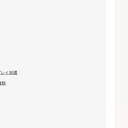
レイ30選
種類