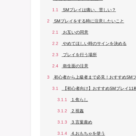
1.1
SMプレイは痛い、苦しい？
2
SMプレイをする時に注意したいこと
2.1
お互いの同意
2.2
やめてほしい時のサインを決める
2.3
プレイを行う場所
2.4
衛生面の注意
3
初心者から上級者まで必見！おすすめSMプ
3.1
【初心者向け】おすすめSMプレイ11
3.1.1
1.焦らし
3.1.2
2.視姦
3.1.3
3.言葉責め
3.1.4
4.おもちゃを使う