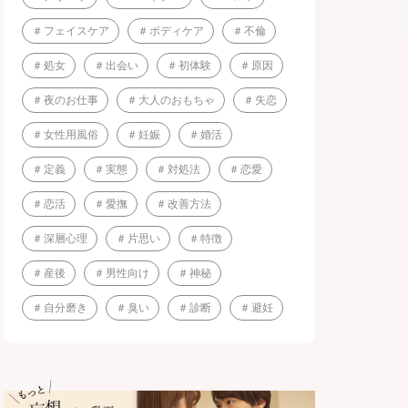
フェイスケア
ボディケア
不倫
処女
出会い
初体験
原因
夜のお仕事
大人のおもちゃ
失恋
女性用風俗
妊娠
婚活
定義
実態
対処法
恋愛
恋活
愛撫
改善方法
深層心理
片思い
特徴
産後
男性向け
神秘
自分磨き
臭い
診断
避妊