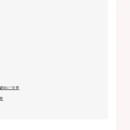
避妊に注意
意