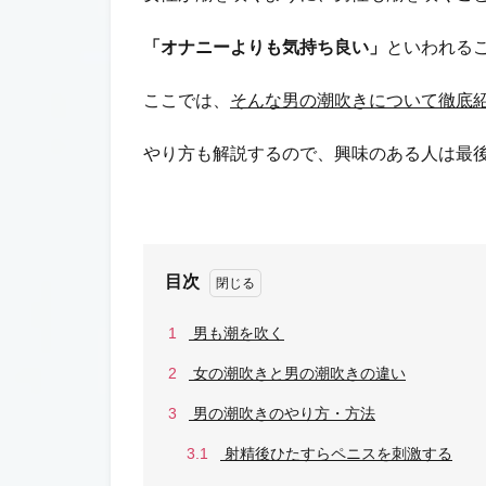
「オナニーよりも気持ち良い」
といわれる
ここでは、
そんな男の潮吹きについて徹底
やり方も解説するので、興味のある人は最
目次
1
男も潮を吹く
2
女の潮吹きと男の潮吹きの違い
3
男の潮吹きのやり方・方法
3.1
射精後ひたすらペニスを刺激する