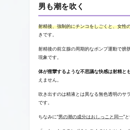
男も潮を吹く
射精後、強制的にチンコをしごくと、女性
きです。
射精後の前立腺の周期的なポンプ運動で膀
現象です。
体が痙攣するような不思議な快感は射精と
えません。
吹き出すのは精液とは異なる無色透明のサラ
です。
ちなみに“
男の潮の成分はおしっこと同一
”