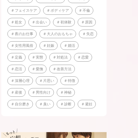
フェイスケア
ボディケア
不倫
処女
出会い
初体験
原因
夜のお仕事
大人のおもちゃ
失恋
女性用風俗
妊娠
婚活
定義
実態
対処法
恋愛
恋活
愛撫
改善方法
深層心理
片思い
特徴
産後
男性向け
神秘
自分磨き
臭い
診断
避妊