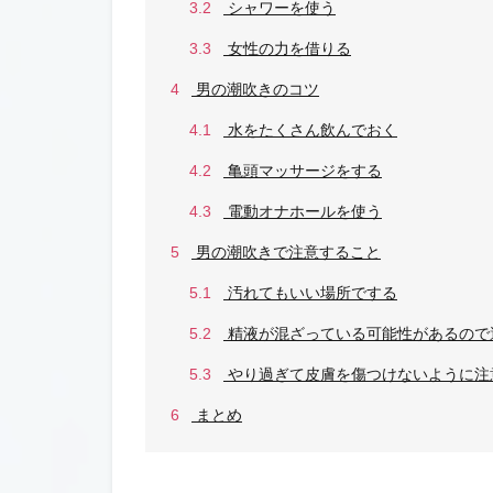
3.2
シャワーを使う
3.3
女性の力を借りる
4
男の潮吹きのコツ
4.1
水をたくさん飲んでおく
4.2
亀頭マッサージをする
4.3
電動オナホールを使う
5
男の潮吹きで注意すること
5.1
汚れてもいい場所でする
5.2
精液が混ざっている可能性があるので
5.3
やり過ぎて皮膚を傷つけないように注
6
まとめ