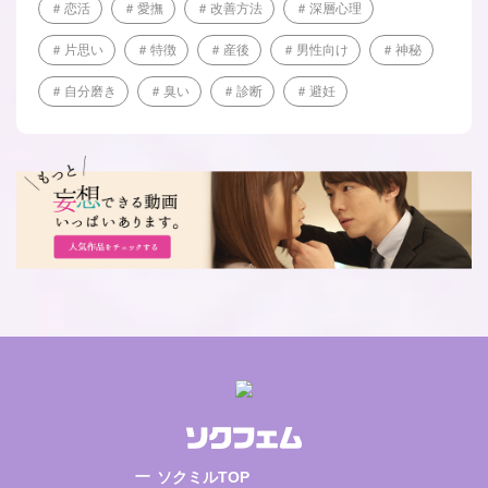
恋活
愛撫
改善方法
深層心理
片思い
特徴
産後
男性向け
神秘
自分磨き
臭い
診断
避妊
ソクミルTOP