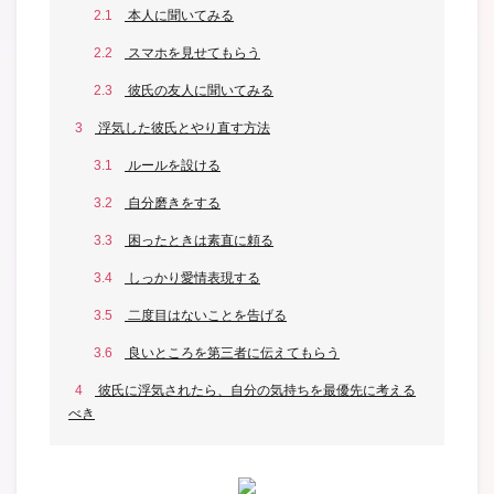
2.1
本人に聞いてみる
2.2
スマホを見せてもらう
2.3
彼氏の友人に聞いてみる
3
浮気した彼氏とやり直す方法
3.1
ルールを設ける
3.2
自分磨きをする
3.3
困ったときは素直に頼る
3.4
しっかり愛情表現する
3.5
二度目はないことを告げる
3.6
良いところを第三者に伝えてもらう
4
彼氏に浮気されたら、自分の気持ちを最優先に考える
べき