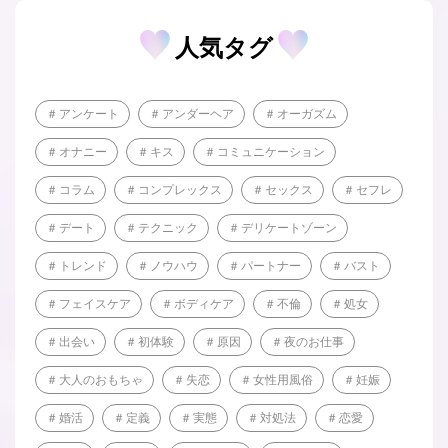
人気タグ
アンケート
アンダーヘア
オーガズム
オナニー
キス
コミュニケーション
コラム
コンプレックス
セックス
セフレ
デート
テクニック
デリケートゾーン
トレンド
ノウハウ
パートナー
バスト
フェイスケア
ボディケア
不倫
処女
出会い
初体験
原因
夜のお仕事
大人のおもちゃ
失恋
女性用風俗
妊娠
婚活
定義
実態
対処法
恋愛