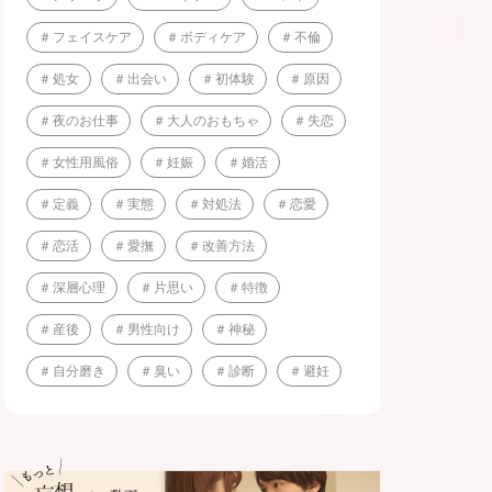
フェイスケア
ボディケア
不倫
処女
出会い
初体験
原因
夜のお仕事
大人のおもちゃ
失恋
女性用風俗
妊娠
婚活
定義
実態
対処法
恋愛
恋活
愛撫
改善方法
深層心理
片思い
特徴
産後
男性向け
神秘
自分磨き
臭い
診断
避妊