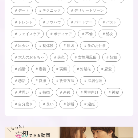
デート
テクニック
デリケートゾーン
トレンド
ノウハウ
パートナー
バスト
フェイスケア
ボディケア
不倫
処女
出会い
初体験
原因
夜のお仕事
大人のおもちゃ
失恋
女性用風俗
妊娠
婚活
定義
実態
対処法
恋愛
恋活
愛撫
改善方法
深層心理
片思い
特徴
産後
男性向け
神秘
自分磨き
臭い
診断
避妊