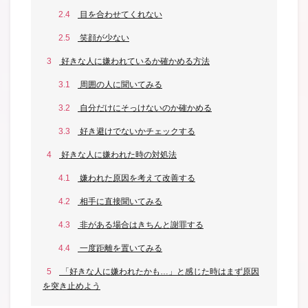
2.4
目を合わせてくれない
2.5
笑顔が少ない
3
好きな人に嫌われているか確かめる方法
3.1
周囲の人に聞いてみる
3.2
自分だけにそっけないのか確かめる
3.3
好き避けでないかチェックする
4
好きな人に嫌われた時の対処法
4.1
嫌われた原因を考えて改善する
4.2
相手に直接聞いてみる
4.3
非がある場合はきちんと謝罪する
4.4
一度距離を置いてみる
5
「好きな人に嫌われたかも…」と感じた時はまず原因
を突き止めよう