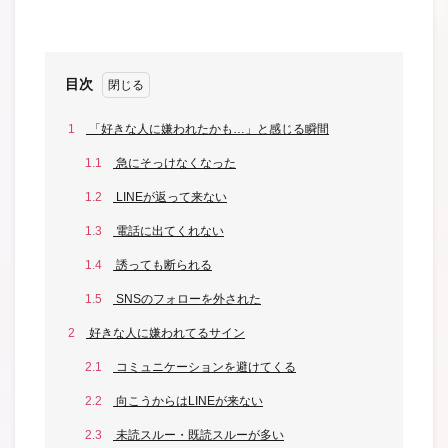
目次
1
「好きな人に嫌われたかも…」と感じる瞬間
1.1
急にそっけなくなった
1.2
LINEが返って来ない
1.3
電話に出てくれない
1.4
誘っても断られる
1.5
SNSのフォローを外された
2
好きな人に嫌われてるサイン
2.1
コミュニケーションを避けてくる
2.2
向こうからはLINEが来ない
2.3
未読スルー・既読スルーが多い