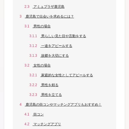
2.3
アミュプラザ鹿児島
3
鹿児島で出会いを求めるには？
3.1
男性の場合
3.1.1
男らしい見た目や言動をする
3.1.2
一途をアピールする
3.1.3
故郷を大切にする
3.2
女性の場合
3.2.1
家庭的な女性としてアピールする
3.2.2
男性を頼る
3.2.3
男性を立てる
4
鹿児島の街コンやマッチングアプリもおすすめ！
4.1
街コン
4.2
マッチングアプリ