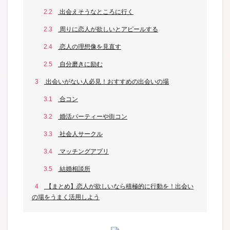
2.2
出会えそうなところに行く
2.3
周りに恋人が欲しいとアピールする
2.4
恋人の理想像を見直す
2.5
自分磨きに励む
3
出会いがない人必見！おすすめの出会いの場
3.1
合コン
3.2
婚活パーティーや街コン
3.3
社会人サークル
3.4
マッチングアプリ
3.5
結婚相談所
4
【まとめ】恋人が欲しいなら積極的に行動を！出会い
の場をうまく活用しよう