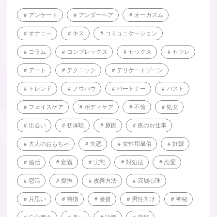
アンケート
アンダーヘア
オーガズム
オナニー
キス
コミュニケーション
コラム
コンプレックス
セックス
セフレ
デート
テクニック
デリケートゾーン
トレンド
ノウハウ
パートナー
バスト
フェイスケア
ボディケア
不倫
処女
出会い
初体験
原因
夜のお仕事
大人のおもちゃ
失恋
女性用風俗
妊娠
婚活
定義
実態
対処法
恋愛
恋活
愛撫
改善方法
深層心理
片思い
特徴
産後
男性向け
神秘