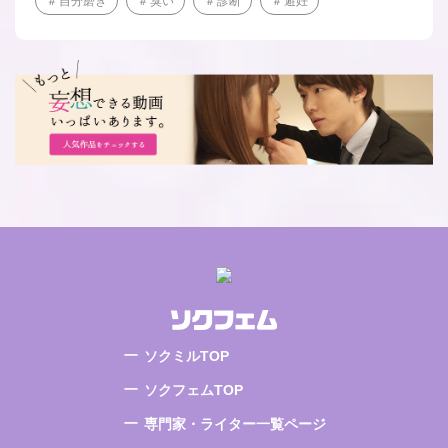
自分磨き
臭い
診断
避妊
ソクミルTOP
ソクフェムTOP
専門家・ライター一覧ページ