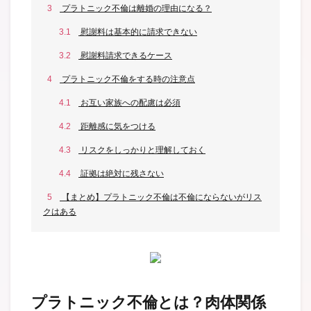
3
プラトニック不倫は離婚の理由になる？
3.1
慰謝料は基本的に請求できない
3.2
慰謝料請求できるケース
4
プラトニック不倫をする時の注意点
4.1
お互い家族への配慮は必須
4.2
距離感に気をつける
4.3
リスクをしっかりと理解しておく
4.4
証拠は絶対に残さない
5
【まとめ】プラトニック不倫は不倫にならないがリス
クはある
プラトニック不倫とは？肉体関係