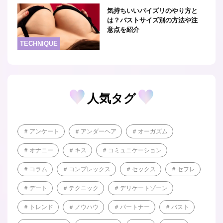
気持ちいいパイズリのやり方と
は？バストサイズ別の方法や注
意点を紹介
TECHNIQUE
人気タグ
アンケート
アンダーヘア
オーガズム
オナニー
キス
コミュニケーション
コラム
コンプレックス
セックス
セフレ
デート
テクニック
デリケートゾーン
トレンド
ノウハウ
パートナー
バスト