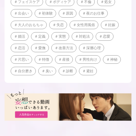
フェイスケア
ボディケア
不倫
処女
出会い
初体験
原因
夜のお仕事
大人のおもちゃ
失恋
女性用風俗
妊娠
婚活
定義
実態
対処法
恋愛
恋活
愛撫
改善方法
深層心理
片思い
特徴
産後
男性向け
神秘
自分磨き
臭い
診断
避妊