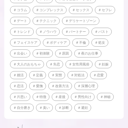
コラム
コンプレックス
セックス
セフレ
デート
テクニック
デリケートゾーン
トレンド
ノウハウ
パートナー
バスト
フェイスケア
ボディケア
不倫
処女
出会い
初体験
原因
夜のお仕事
大人のおもちゃ
失恋
女性用風俗
妊娠
婚活
定義
実態
対処法
恋愛
恋活
愛撫
改善方法
深層心理
片思い
特徴
産後
男性向け
神秘
自分磨き
臭い
診断
避妊