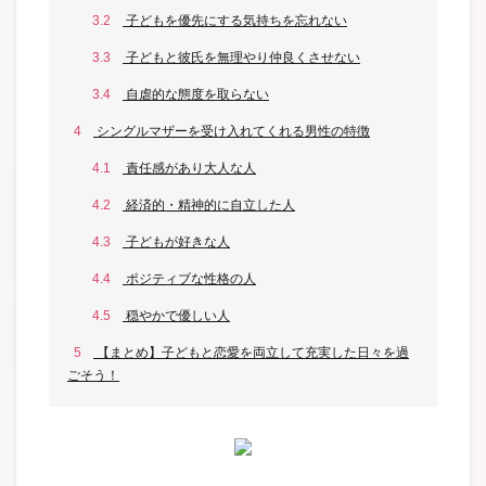
3.2
子どもを優先にする気持ちを忘れない
3.3
子どもと彼氏を無理やり仲良くさせない
3.4
自虐的な態度を取らない
4
シングルマザーを受け入れてくれる男性の特徴
4.1
責任感があり大人な人
4.2
経済的・精神的に自立した人
4.3
子どもが好きな人
4.4
ポジティブな性格の人
4.5
穏やかで優しい人
5
【まとめ】子どもと恋愛を両立して充実した日々を過
ごそう！