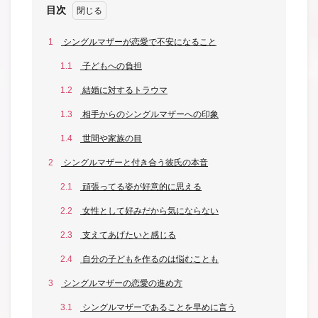
目次
1
シングルマザーが恋愛で不安になること
1.1
子どもへの負担
1.2
結婚に対するトラウマ
1.3
相手からのシングルマザーへの印象
1.4
世間や家族の目
2
シングルマザーと付き合う彼氏の本音
2.1
頑張ってる姿が好意的に思える
2.2
女性として好みだから気にならない
2.3
支えてあげたいと感じる
2.4
自分の子どもを作るのは悩むことも
3
シングルマザーの恋愛の進め方
3.1
シングルマザーであることを早めに言う