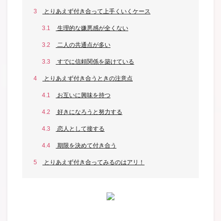
3
とりあえず付き合って上手くいくケース
3.1
生理的な嫌悪感が全くない
3.2
二人の共通点が多い
3.3
すでに信頼関係を築けている
4
とりあえず付き合うときの注意点
4.1
お互いに興味を持つ
4.2
好きになろうと努力する
4.3
恋人として接する
4.4
期限を決めて付き合う
5
とりあえず付き合ってみるのはアリ！