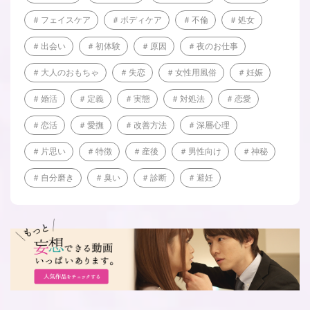
フェイスケア
ボディケア
不倫
処女
出会い
初体験
原因
夜のお仕事
大人のおもちゃ
失恋
女性用風俗
妊娠
婚活
定義
実態
対処法
恋愛
恋活
愛撫
改善方法
深層心理
片思い
特徴
産後
男性向け
神秘
自分磨き
臭い
診断
避妊