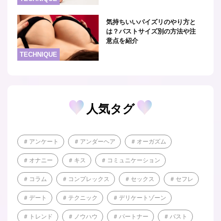
気持ちいいパイズリのやり方と
は？バストサイズ別の方法や注
意点を紹介
TECHNIQUE
人気タグ
アンケート
アンダーヘア
オーガズム
オナニー
キス
コミュニケーション
コラム
コンプレックス
セックス
セフレ
デート
テクニック
デリケートゾーン
トレンド
ノウハウ
パートナー
バスト