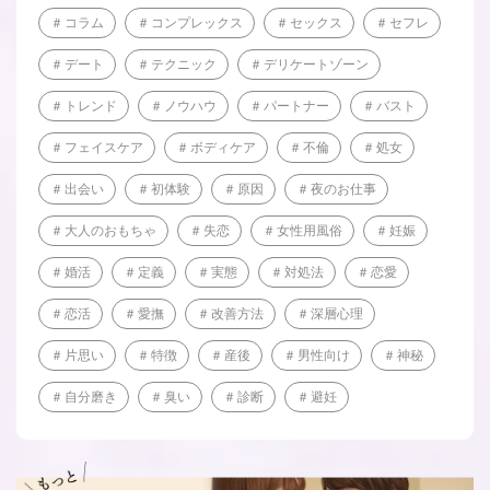
コラム
コンプレックス
セックス
セフレ
デート
テクニック
デリケートゾーン
トレンド
ノウハウ
パートナー
バスト
フェイスケア
ボディケア
不倫
処女
出会い
初体験
原因
夜のお仕事
大人のおもちゃ
失恋
女性用風俗
妊娠
婚活
定義
実態
対処法
恋愛
恋活
愛撫
改善方法
深層心理
片思い
特徴
産後
男性向け
神秘
自分磨き
臭い
診断
避妊