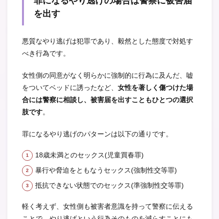
罪になるやり逃げの場合は警察に被害届
を出す
悪質なやり逃げは犯罪であり、毅然とした態度で対処す
べき行為です。
女性側の同意がなく明らかに強制的に行為に及んだ、嘘
をついてベッドに誘ったなど、
女性を著しく傷つけた場
合には警察に相談し、被害届を出すこともひとつの選択
肢です
。
罪になるやり逃げのパターンは以下の通りです。
18歳未満とのセックス(児童買春罪)
暴行や脅迫をともなうセックス(強制性交等罪)
抵抗できない状態でのセックス(準強制性交等罪)
軽く考えず、女性側も被害者意識を持って警察に伝える
ことで、やり逃げという行為そのものを減らすことにも