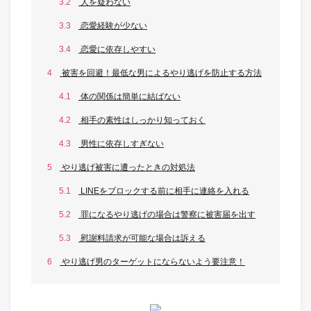
3.2
人を疑わない
3.3
恋愛経験が少ない
3.4
恋愛に依存しやすい
4
被害を回避！最低な男によるやり逃げを防止する方法
4.1
体の関係は簡単に結ばない
4.2
相手の素性はしっかり知っておく
4.3
男性に依存しすぎない
5
やり逃げ被害に遭ったときの対処法
5.1
LINEをブロックする前に相手に連絡を入れる
5.2
罪になるやり逃げの場合は警察に被害届を出す
5.3
慰謝料請求が可能な場合は訴える
6
やり逃げ男のターゲットにならないよう要注意！