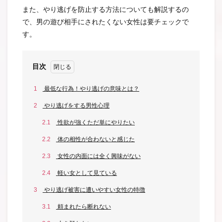
また、やり逃げを防止する方法についても解説するの
で、男の遊び相手にされたくない女性は要チェックで
す。
目次
1
最低な行為！やり逃げの意味とは？
2
やり逃げをする男性心理
2.1
性欲が強くただ単にやりたい
2.2
体の相性が合わないと感じた
2.3
女性の内面には全く興味がない
2.4
軽い女として見ている
3
やり逃げ被害に遭いやすい女性の特徴
3.1
頼まれたら断れない