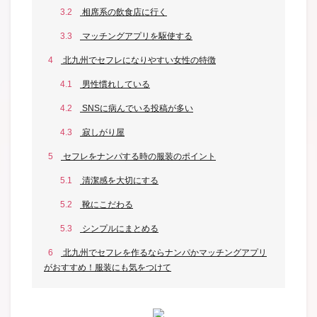
3.2
相席系の飲食店に行く
3.3
マッチングアプリを駆使する
4
北九州でセフレになりやすい女性の特徴
4.1
男性慣れしている
4.2
SNSに病んでいる投稿が多い
4.3
寂しがり屋
5
セフレをナンパする時の服装のポイント
5.1
清潔感を大切にする
5.2
靴にこだわる
5.3
シンプルにまとめる
6
北九州でセフレを作るならナンパかマッチングアプリ
がおすすめ！服装にも気をつけて