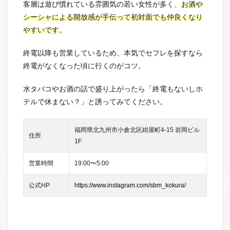
客層は遊び慣れている雰囲気の若い女性が多く、
お酒や
シーシャによる開放感が手伝って初対面でも仲良くなり
やすいです
。
終電以降も営業しているため、本気でセフレを探すなら
終電がなくなった頃に行くのがコツ。
水タバコやお酒の話で盛り上がったら「終電もないしホ
テルで休まない？」と誘ってみてください。
福岡県北九州市小倉北区紺屋町4-15 岩岡ビル
住所
1F
営業時間
19:00〜5:00
公式HP
https://www.instagram.com/sbm_kokura/