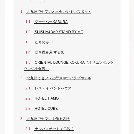
1
北九州でセフレと出会いやすいスポット
1.1
ダーツバーKABURA
1.2
SHISHA&BAR STAND BY ME
1.3
たちのみ11
1.4
立ち呑み屋 するめ
1.5
ORIENTAL LOUNGE KOKURA（オリエンタルラ
ウンジ小倉店）
2
北九州でセフレと行きやすいラブホテル
2.1
レステイ ペントハウス
2.2
HOTEL TiAMO
2.3
HOTEL CUBE
3
北九州でセフレを作る方法
3.1
ナンパスポットで口説く