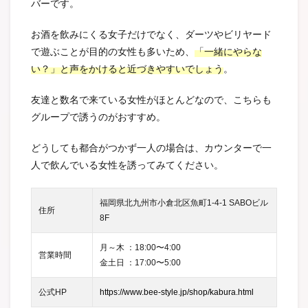
バーです。
お酒を飲みにくる女子だけでなく、ダーツやビリヤード
で遊ぶことが目的の女性も多いため、
「一緒にやらな
い？」と声をかけると近づきやすいでしょう
。
友達と数名で来ている女性がほとんどなので、こちらも
グループで誘うのがおすすめ。
どうしても都合がつかず一人の場合は、カウンターで一
人で飲んでいる女性を誘ってみてください。
福岡県北九州市小倉北区魚町1-4-1 SABOビル
住所
8F
月～木 ：18:00〜4:00
営業時間
金土日 ：17:00〜5:00
公式HP
https://www.bee-style.jp/shop/kabura.html