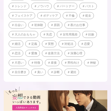
トレンド
ノウハウ
パートナー
バスト
フェイスケア
ボディケア
不倫
処女
出会い
初体験
原因
夜のお仕事
大人のおもちゃ
失恋
女性用風俗
妊娠
婚活
定義
実態
対処法
恋愛
恋活
愛撫
改善方法
深層心理
片思い
特徴
産後
男性向け
神秘
自分磨き
臭い
診断
避妊