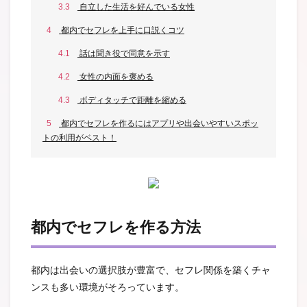
3.3
自立した生活を好んでいる女性
4
都内でセフレを上手に口説くコツ
4.1
話は聞き役で同意を示す
4.2
女性の内面を褒める
4.3
ボディタッチで距離を縮める
5
都内でセフレを作るにはアプリや出会いやすいスポッ
トの利用がベスト！
都内でセフレを作る方法
都内は出会いの選択肢が豊富で、セフレ関係を築くチャ
ンスも多い環境がそろっています。