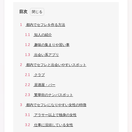
目次
1
都内でセフレを作る方法
1.1
知人の紹介
1.2
趣味の集まりや習い事
1.3
出会い系アプリ
2
都内でセフレと出会いやすいスポット
2.1
クラブ
2.2
居酒屋・バー
2.3
繁華街のナンパスポット
3
都内でセフレになりやすい女性の特徴
3.1
アラサー以上で独身の女性
3.2
仕事に没頭している女性