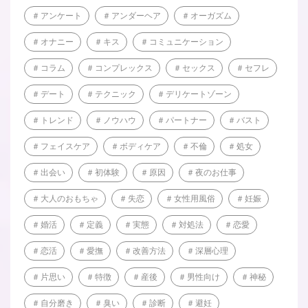
アンケート
アンダーヘア
オーガズム
オナニー
キス
コミュニケーション
コラム
コンプレックス
セックス
セフレ
デート
テクニック
デリケートゾーン
トレンド
ノウハウ
パートナー
バスト
フェイスケア
ボディケア
不倫
処女
出会い
初体験
原因
夜のお仕事
大人のおもちゃ
失恋
女性用風俗
妊娠
婚活
定義
実態
対処法
恋愛
恋活
愛撫
改善方法
深層心理
片思い
特徴
産後
男性向け
神秘
自分磨き
臭い
診断
避妊