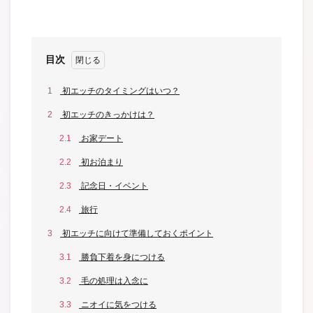
目次
1
初エッチのタイミングはいつ？
2
初エッチのきっかけは？
2.1
お家デート
2.2
初お泊まり
2.3
記念日・イベント
2.4
旅行
3
初エッチに向けて準備しておくポイント
3.1
勝負下着を身につける
3.2
毛の処理は入念に
3.3
ニオイに気をつける