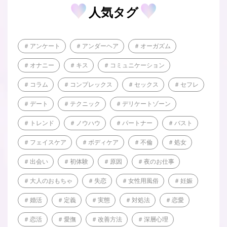
人気タグ
アンケート
アンダーヘア
オーガズム
オナニー
キス
コミュニケーション
コラム
コンプレックス
セックス
セフレ
デート
テクニック
デリケートゾーン
トレンド
ノウハウ
パートナー
バスト
フェイスケア
ボディケア
不倫
処女
出会い
初体験
原因
夜のお仕事
大人のおもちゃ
失恋
女性用風俗
妊娠
婚活
定義
実態
対処法
恋愛
恋活
愛撫
改善方法
深層心理