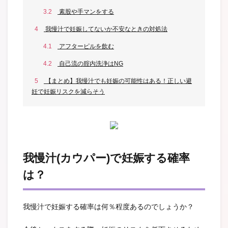
3.2
素股や手マンをする
4
我慢汁で妊娠してないか不安なときの対処法
4.1
アフターピルを飲む
4.2
自己流の腟内洗浄はNG
5
【まとめ】我慢汁でも妊娠の可能性はある！正しい避
妊で妊娠リスクを減らそう
我慢汁(カウパー)で妊娠する確率
は？
我慢汁で妊娠する確率は何％程度あるのでしょうか？