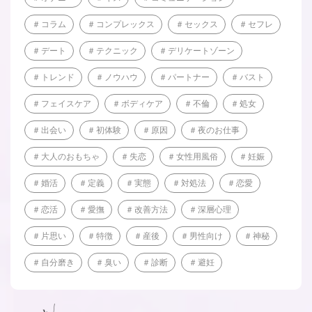
コラム
コンプレックス
セックス
セフレ
デート
テクニック
デリケートゾーン
トレンド
ノウハウ
パートナー
バスト
フェイスケア
ボディケア
不倫
処女
出会い
初体験
原因
夜のお仕事
大人のおもちゃ
失恋
女性用風俗
妊娠
婚活
定義
実態
対処法
恋愛
恋活
愛撫
改善方法
深層心理
片思い
特徴
産後
男性向け
神秘
自分磨き
臭い
診断
避妊