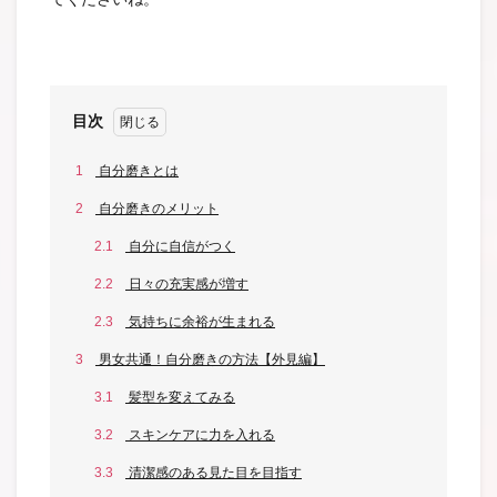
目次
1
自分磨きとは
2
自分磨きのメリット
2.1
自分に自信がつく
2.2
日々の充実感が増す
2.3
気持ちに余裕が生まれる
3
男女共通！自分磨きの方法【外見編】
3.1
髪型を変えてみる
3.2
スキンケアに力を入れる
3.3
清潔感のある見た目を目指す