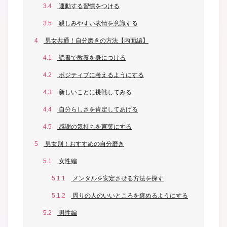
3.4
運動する習慣をつける
3.5
親しみやすい表情を意識する
4
男女共通！自分磨きの方法【内面編】
4.1
読書で教養を身につける
4.2
ポジティブに考えるようにする
4.3
新しいことに挑戦してみる
4.4
自分らしさを肯定してあげる
4.5
感謝の気持ちを言葉にする
5
男女別！おすすめの自分磨き
5.1
女性編
5.1.1
メンタルを安定させる方法を探す
5.1.2
周りの人のいいところを褒めるようにする
5.2
男性編