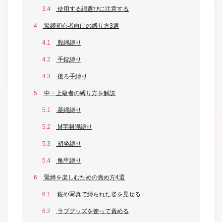
3.4
使用する縄選びに注意する
4
緊縛初心者向けの縛り方3選
4.1
股縄縛り
4.2
手錠縛り
4.3
後ろ手縛り
5
中・上級者の縛り方を解説
5.1
菱縄縛り
5.2
M字開脚縛り
5.3
胡坐縛り
5.4
亀甲縛り
6
緊縛を楽しむための責め方4選
6.1
鏡や写真で縛られた姿を見せる
6.2
ラブグッズを使って責める