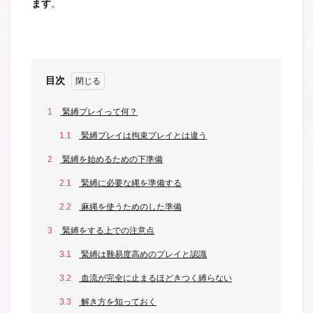
ます
。
目次
1
緊縛プレイって何？
1.1
緊縛プレイは拘束プレイとは違う
2
緊縛を始めるための下準備
2.1
緊縛に必要な縄を準備する
2.2
麻縄を使うためのした準備
3
緊縛をする上での注意点
3.1
緊縛は難易度高めのプレイと認識
3.2
血流が完全に止まるほどきつく縛らない
3.3
解き方を知っておく