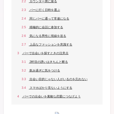
2.2
カウンター席に座る
2.3
バーに行く日時を選ぶ
2.4
同じバーに通って常連になる
2.5
積極的に会話に参加する
2.6
気になる男性に視線を送る
2.7
上品なファッションを意識する
3
バーで出会いを探すときの注意点
3.1
2軒目の誘いはきちんと断る
3.2
飲み過ぎに気をつける
3.3
出会い目的じゃない人がいるのを忘れない
3.4
スマホばかり見ないようにする
4
バーでの出会いを素敵な恋愛につなげよう