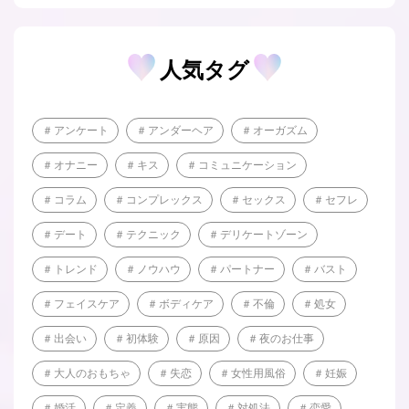
人気タグ
アンケート
アンダーヘア
オーガズム
オナニー
キス
コミュニケーション
コラム
コンプレックス
セックス
セフレ
デート
テクニック
デリケートゾーン
トレンド
ノウハウ
パートナー
バスト
フェイスケア
ボディケア
不倫
処女
出会い
初体験
原因
夜のお仕事
大人のおもちゃ
失恋
女性用風俗
妊娠
婚活
定義
実態
対処法
恋愛