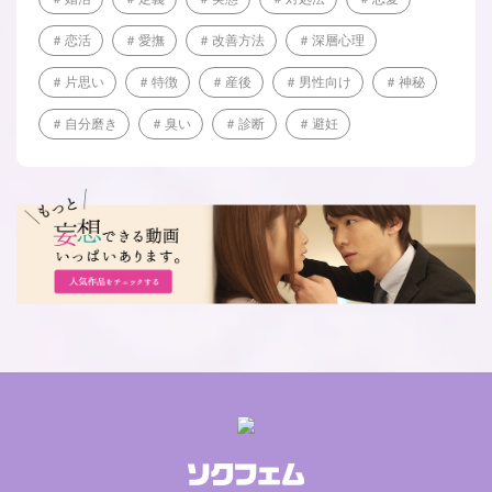
恋活
愛撫
改善方法
深層心理
片思い
特徴
産後
男性向け
神秘
自分磨き
臭い
診断
避妊