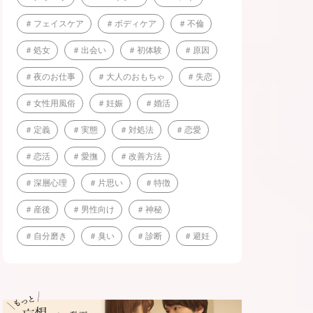
フェイスケア
ボディケア
不倫
処女
出会い
初体験
原因
夜のお仕事
大人のおもちゃ
失恋
女性用風俗
妊娠
婚活
定義
実態
対処法
恋愛
恋活
愛撫
改善方法
深層心理
片思い
特徴
産後
男性向け
神秘
自分磨き
臭い
診断
避妊