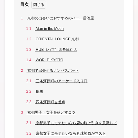
目次
1
京都の出会いにおすすめのバー・居酒屋
1.1
Man in the Moon
1.2
ORIENTAL LOUNGE 京都
1.3
HUB（ハブ）四条烏丸店
1.4
WORLD KYOTO
2
京都で出会えるナンパスポット
2.1
三条河原町のアーケード入り口
2.2
鴨川
2.3
四条河原町交差点
3
京都男子・女子を落とすコツ
3.1
京都男子にモテたいなら恋の駆け引きを意識して
3.2
京都女子にモテたいなら直球勝負がマスト