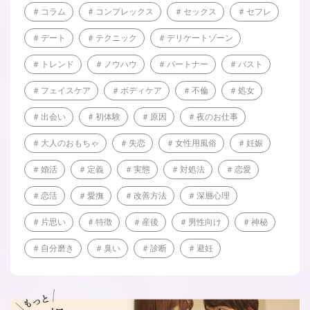
コラム
コンプレックス
セックス
セフレ
デート
テクニック
デリケートゾーン
トレンド
ノウハウ
パートナー
バスト
フェイスケア
ボディケア
不倫
処女
出会い
初体験
原因
夜のお仕事
大人のおもちゃ
失恋
女性用風俗
妊娠
婚活
定義
実態
対処法
恋愛
恋活
愛撫
改善方法
深層心理
片思い
特徴
産後
男性向け
神秘
自分磨き
臭い
診断
避妊