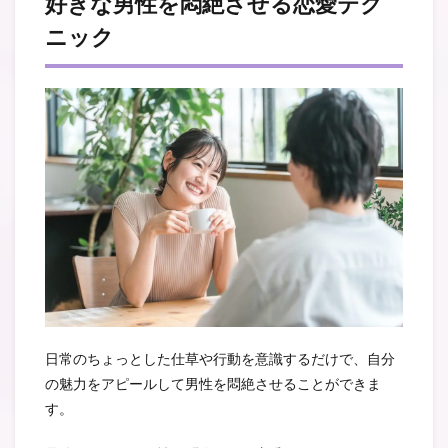
好きな男性を悶絶させる恋愛テク
ニック
日常のちょっとした仕草や行動を意識するだけで、自分
の魅力をアピールして男性を悶絶させることができま
す。