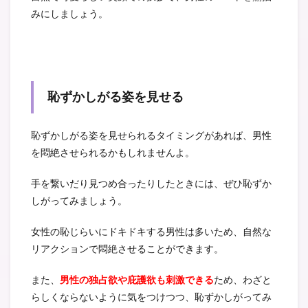
みにしましょう。
恥ずかしがる姿を見せる
恥ずかしがる姿を見せられるタイミングがあれば、男性
を悶絶させられるかもしれませんよ。
手を繋いだり見つめ合ったりしたときには、ぜひ恥ずか
しがってみましょう。
女性の恥じらいにドキドキする男性は多いため、自然な
リアクションで悶絶させることができます。
また、
男性の独占欲や庇護欲も刺激できる
ため、わざと
らしくならないように気をつけつつ、恥ずかしがってみ