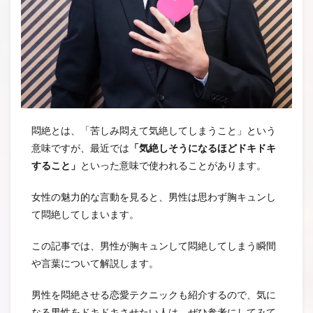
悶絶とは、「苦しみ悶えて気絶してしまうこと」という
意味ですが、最近では
「気絶しそうになるほどドキドキ
すること」
といった意味で使われることがあります。
女性の魅力的な言動を見ると、男性は思わず胸キュンし
て悶絶してしまいます。
この記事では、男性が胸キュンして悶絶してしまう瞬間
や言葉について解説します。
男性を悶絶させる恋愛テクニックも紹介するので、気に
なる男性をドキドキさせたい人は、ぜひ参考にしてみて