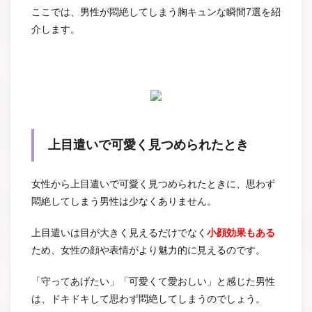
ここでは、男性が悶絶してしまう胸キュンな瞬間7選を紹
介します。
上目遣いで可愛く見つめられたとき
女性から上目遣いで可愛く見つめられたときに、思わず
悶絶してしまう男性は少なくありません。
上目遣いは目が大きく見えるだけでなく
小顔効果もある
ため、女性の顔や表情がより魅力的に見えるのです。
「守ってあげたい」「可愛くて愛おしい」と感じた男性
は、ドキドキして思わず悶絶してしまうのでしょう。