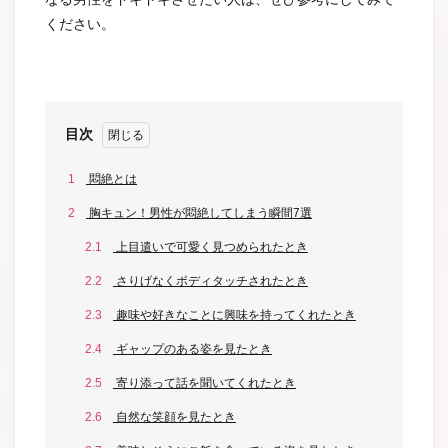
ください。
目次
1
悶絶とは
2
胸キュン！男性が悶絶してしまう瞬間7選
2.1
上目遣いで可愛く見つめられたとき
2.2
さりげなくボディタッチされたとき
2.3
趣味や好きなことに興味を持ってくれたとき
2.4
ギャップのある姿を見たとき
2.5
寄り添って話を聞いてくれたとき
2.6
自然な笑顔を見たとき