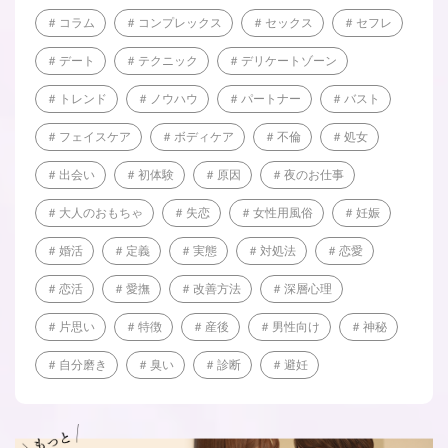
コラム
コンプレックス
セックス
セフレ
デート
テクニック
デリケートゾーン
トレンド
ノウハウ
パートナー
バスト
フェイスケア
ボディケア
不倫
処女
出会い
初体験
原因
夜のお仕事
大人のおもちゃ
失恋
女性用風俗
妊娠
婚活
定義
実態
対処法
恋愛
恋活
愛撫
改善方法
深層心理
片思い
特徴
産後
男性向け
神秘
自分磨き
臭い
診断
避妊