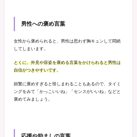
男性への褒め言葉
女性から褒められると、男性は思わず胸キュンして悶絶
してしまいます。
とくに、外見や容姿を褒める言葉をかけられると男性は
自信がつきやすいです
。
頻繁に褒めすぎると怪しまれることもあるので、タイミ
ングをみて「かっこいいね」「センスがいいね」などと
褒めてみましょう。
応援や励ましの言葉