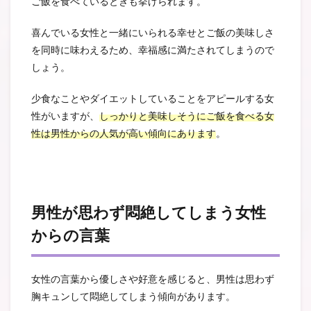
ご飯を食べているときも挙げられます。
喜んでいる女性と一緒にいられる幸せとご飯の美味しさ
を同時に味わえるため、幸福感に満たされてしまうので
しょう。
少食なことやダイエットしていることをアピールする女
性がいますが、
しっかりと美味しそうにご飯を食べる女
性は男性からの人気が高い傾向にあります
。
男性が思わず悶絶してしまう女性
からの言葉
女性の言葉から優しさや好意を感じると、男性は思わず
胸キュンして悶絶してしまう傾向があります。