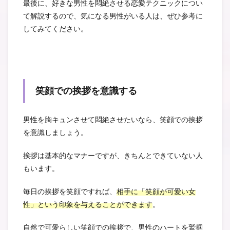
最後に、好きな男性を悶絶させる恋愛テクニックについ
て解説するので、気になる男性がいる人は、ぜひ参考に
してみてください。
笑顔での挨拶を意識する
男性を胸キュンさせて悶絶させたいなら、笑顔での挨拶
を意識しましょう。
挨拶は基本的なマナーですが、きちんとできていない人
もいます。
毎日の挨拶を笑顔ですれば、
相手に「笑顔が可愛い女
性」という印象を与えることができます
。
自然で可愛らしい笑顔での挨拶で、男性のハートを鷲掴