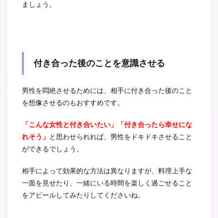
ましょう。
付き合った後のことを意識させる
男性を悶絶させるためには、相手に付き合った後のこと
を想像させるのもおすすめです。
「こんな女性と付き合いたい」「付き合ったら幸せにな
れそう」
と思わせられれば、男性をドキドキさせること
ができるでしょう。
相手によって効果的な方法は異なりますが、料理上手な
一面を見せたり、一緒にいる時間を楽しく過ごせること
をアピールしてみたりしてくださいね。