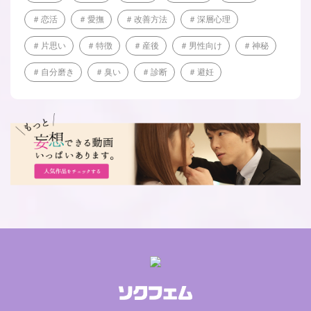
恋活
愛撫
改善方法
深層心理
片思い
特徴
産後
男性向け
神秘
自分磨き
臭い
診断
避妊