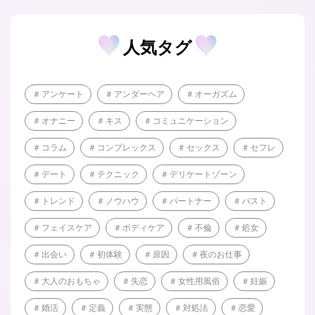
人気タグ
アンケート
アンダーヘア
オーガズム
オナニー
キス
コミュニケーション
コラム
コンプレックス
セックス
セフレ
デート
テクニック
デリケートゾーン
トレンド
ノウハウ
パートナー
バスト
フェイスケア
ボディケア
不倫
処女
出会い
初体験
原因
夜のお仕事
大人のおもちゃ
失恋
女性用風俗
妊娠
婚活
定義
実態
対処法
恋愛