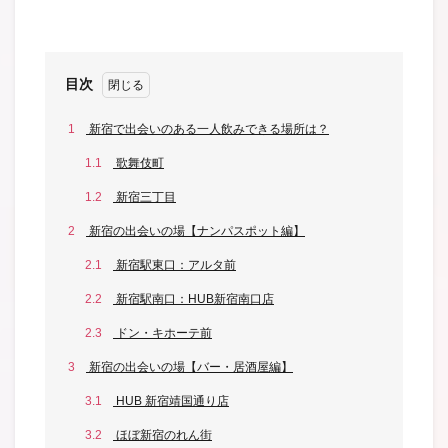
目次
1
新宿で出会いのある一人飲みできる場所は？
1.1
歌舞伎町
1.2
新宿三丁目
2
新宿の出会いの場【ナンパスポット編】
2.1
新宿駅東口：アルタ前
2.2
新宿駅南口：HUB新宿南口店
2.3
ドン・キホーテ前
3
新宿の出会いの場【バー・居酒屋編】
3.1
HUB 新宿靖国通り店
3.2
ほぼ新宿のれん街