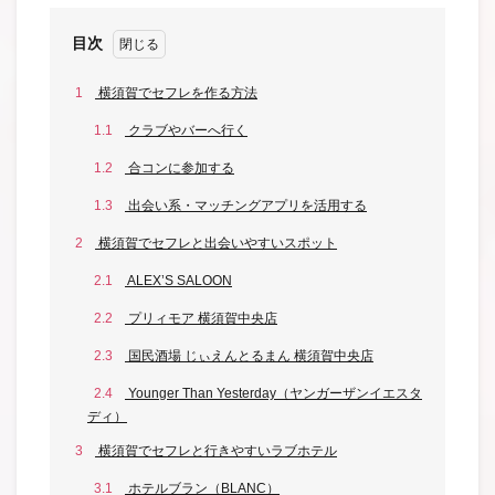
目次
1
横須賀でセフレを作る方法
1.1
クラブやバーへ行く
1.2
合コンに参加する
1.3
出会い系・マッチングアプリを活用する
2
横須賀でセフレと出会いやすいスポット
2.1
ALEX’S SALOON
2.2
プリィモア 横須賀中央店
2.3
国民酒場 じぃえんとるまん 横須賀中央店
2.4
Younger Than Yesterday（ヤンガーザンイエスタ
ディ）
3
横須賀でセフレと行きやすいラブホテル
3.1
ホテルブラン（BLANC）