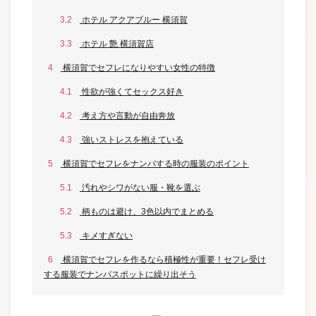
3.2
ホテル アクアブルー 横須賀
3.3
ホテル 艶 横須賀店
4
横須賀でセフレになりやすい女性の特徴
4.1
性欲が強くてセックス好き
4.2
考え方や言動が自由奔放
4.3
強いストレスを抱えている
5
横須賀でセフレをナンパする時の服装のポイント
5.1
汚れやシワがない服・靴を選ぶ
5.2
柄ものは避け、3色以内でまとめる
5.3
キメすぎない
6
横須賀でセフレを作るなら積極性が重要！セフレ受け
する服装でナンパスポットに繰り出そう