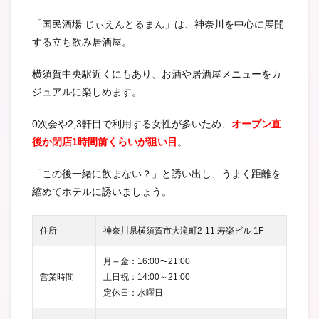
「国民酒場 じぃえんとるまん」は、神奈川を中心に展開
する立ち飲み居酒屋。
横須賀中央駅近くにもあり、お酒や居酒屋メニューをカ
ジュアルに楽しめます。
0次会や2,3軒目で利用する女性が多いため、
オープン直
後か閉店1時間前くらいが狙い目
。
「この後一緒に飲まない？」と誘い出し、うまく距離を
縮めてホテルに誘いましょう。
住所
神奈川県横須賀市大滝町2-11 寿楽ビル 1F
月～金：16:00〜21:00
営業時間
土日祝：14:00～21:00
定休日：水曜日